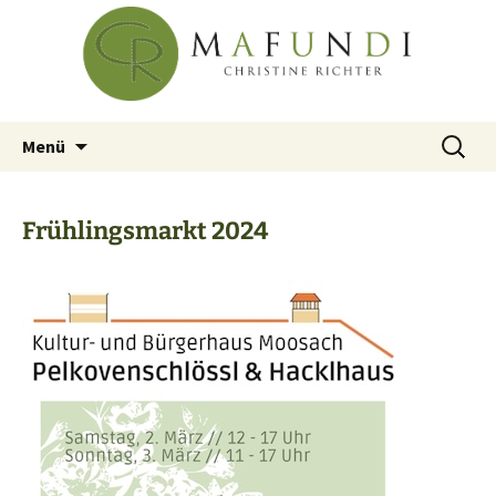
Christine Richter
Zum
Mafundi
Inhalt
springen
Suchen
Menü
nach:
Frühlingsmarkt 2024