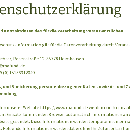
enschutzerklärung
Weihnachtsmarkt in
Türstopper
Lavendeldruck – Taschen
Corona Zeiten 2020
und Kissen
Wandbehänge/Wandbilder
10.Kunstfest 2013 im
Yoga & Meditation
Blumenhof Frey
d Kontaktdaten des für die Verarbeitung Verantwortlichen
Babydecken
Tierisch
Weihnachten 2014
schutz-Information gilt für die Datenverarbeitung durch: Verant
Taschen aus LKW Plane,
Kunstleder und
Weihnachten 2015
Upcycling
Richter, Rosenstraße 12, 85778 Haimhausen
@mafundi.de
Weihnachten 2016
Wimpelketten
9 (0) 15156912049
Frühlingsbasar 2017
Gestickt und Zugenäht
ng und Speicherung personenbezogener Daten sowie Art und Z
wendung
Herbstbasar 2017
fen unserer Website https://www.mafundi.de werden durch den au
Weihnachten 2018
um Einsatz kommenden Browser automatisch Informationen an d
bsite gesendet. Diese Informationen werden temporär in einem so
. Folgende Informationen werden dabei ohne Ihr Zutun erfasst un