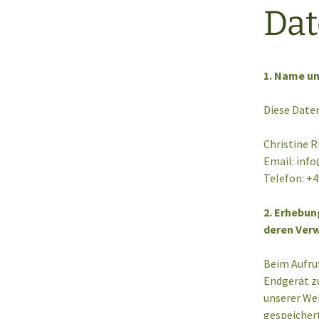
Dat
1. Name un
Diese Daten
Christine 
Email:
info
Telefon: +4
2. Erhebu
deren Ver
Beim Aufru
Endgerät z
unserer We
gespeichert