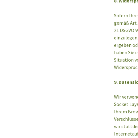
8. Widersp
Sofern Ihr
gemäß Art. 
21 DSGVO W
einzulegen,
ergeben ode
haben Sie 
Situation v
Widerspruc
9. Datensi
Wir verwen
Socket Laye
Ihrem Brows
Verschlüsse
wir stattde
Internetauf