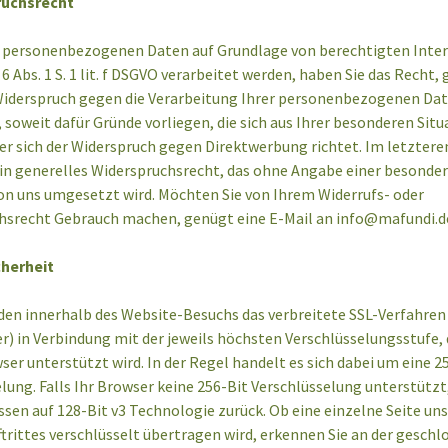
ruchsrecht
e personenbezogenen Daten auf Grundlage von berechtigten Inte
6 Abs. 1 S. 1 lit. f DSGVO verarbeitet werden, haben Sie das Recht,
iderspruch gegen die Verarbeitung Ihrer personenbezogenen Da
 soweit dafür Gründe vorliegen, die sich aus Ihrer besonderen Situ
r sich der Widerspruch gegen Direktwerbung richtet. Im letzteren
ein generelles Widerspruchsrecht, das ohne Angabe einer besonde
on uns umgesetzt wird. Möchten Sie von Ihrem Widerrufs- oder
hsrecht Gebrauch machen, genügt eine E-Mail an
info@mafundi.d
cherheit
den innerhalb des Website-Besuchs das verbreitete SSL-Verfahren
r) in Verbindung mit der jeweils höchsten Verschlüsselungsstufe, 
er unterstützt wird. In der Regel handelt es sich dabei um eine 25
lung. Falls Ihr Browser keine 256-Bit Verschlüsselung unterstützt
ssen auf 128-Bit v3 Technologie zurück. Ob eine einzelne Seite un
trittes verschlüsselt übertragen wird, erkennen Sie an der gesch