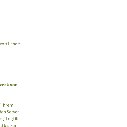
wortlicher:
weck von
f Ihrem
en Server
g. Logfile
d bis zur