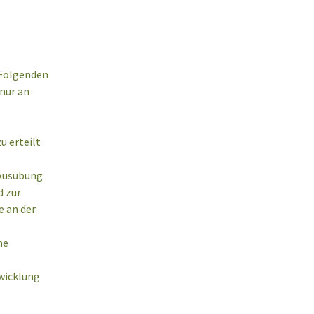
 Folgenden
nur an
zu erteilt
 Ausübung
d zur
e an der
ne
bwicklung