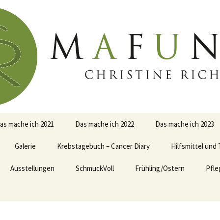
as mache ich 2021
Das mache ich 2022
Das mache ich 2023
Galerie
Krebstagebuch – Cancer Diary
Hilfsmittel und
Ausstellungen
Kissen
SchmuckVoll
Frühling/Ostern
Pfle
Frühlingsmarkt 2024
Näharbeiten
Puppen
Weihnachtsmarkt 2023
Patchwork Quilts
Sewing Food