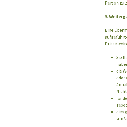
Person zu 
3. Weiterg
Eine Übermi
aufgeführte
Dritte weit
Sie I
habe
die W
oder 
Annah
Nicht
für de
geset
dies 
von V