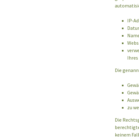
automatisi
IP-Ad
Datum
Name 
Websi
verwe
Ihres
Die genann
Gewäh
Gewäh
Auswe
zu we
Die Rechtsg
berechtigt
keinem Fal