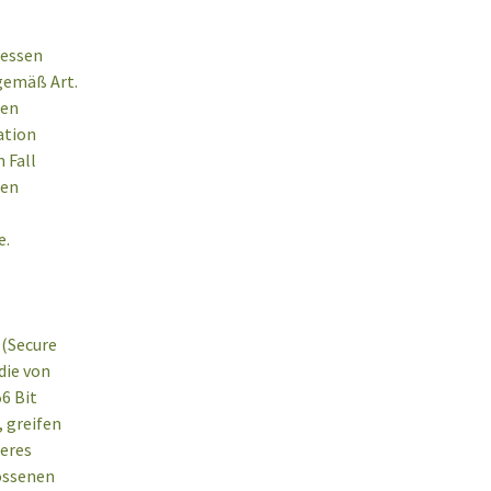
ressen
 gemäß Art.
ten
ation
 Fall
ren
e
.
 (Secure
die von
6 Bit
, greifen
seres
lossenen