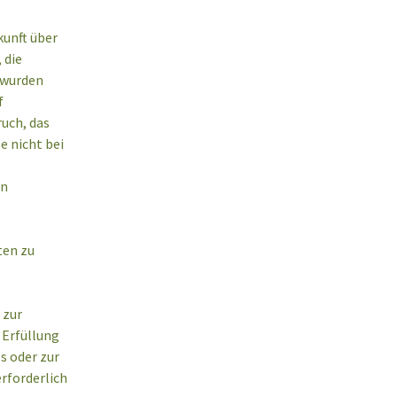
unft über
 die
 wurden
f
uch, das
e nicht bei
en
ten zu
 zur
 Erfüllung
s oder zur
rforderlich