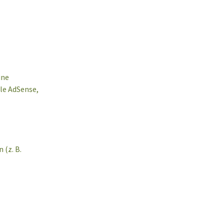
ine
le AdSense,
 (z. B.