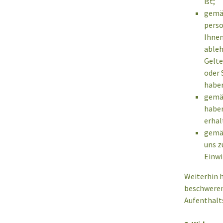
ist;
gemäß
perso
Ihnen
ableh
Gelte
oder 
habe
gemäß
haben
erhal
gemäß
uns z
Einwi
Weiterhin h
beschweren.
Aufenthalt