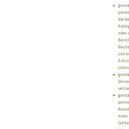
gemäß
perso
die V
Kateg
oder 
Beric
Beste
uns e
Entsc
Infor
gemäß
Vervo
verla
gemäß
perso
Ausüb
einer
Gelte