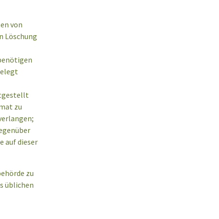
ten von
en Löschung
benötigen
gelegt
tgestellt
rmat zu
verlangen;
gegenüber
e auf dieser
behörde zu
es üblichen